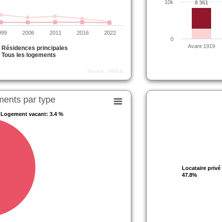
10k
8 361
8 361
999
2006
2011
2016
2022
0
Avant 1919
Résidences principales
Tous les logements
Source : INSEE
ments par type
Logement vacant
Logement vacant
: 3.4 %
: 3.4 %
Locataire privé
Locataire privé
47.8%
47.8%