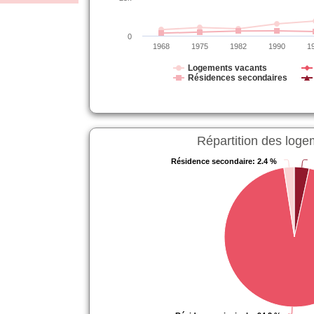
0
1968
1975
1982
1990
1
Logements vacants
Résidences secondaires
Répartition des loge
Résidence secondaire
Résidence secondaire
: 2.4 %
: 2.4 %