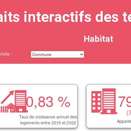
its interactifs des t
Habitat
helle :
0,83 %
7
(
Taux de croissance annuel des
Appart
logements entre 2016 et 2022
Source: INSEE