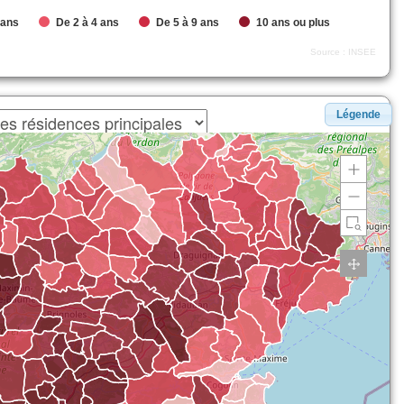
 ans
De 2 à 4 ans
De 5 à 9 ans
10 ans ou plus
Source : INSEE
Légende