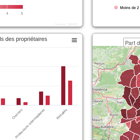
Moins de 2
4
5
Source : INSEE
ls des propriétaires
Retraités
Ouvriers
Professions Intermédiaires
s