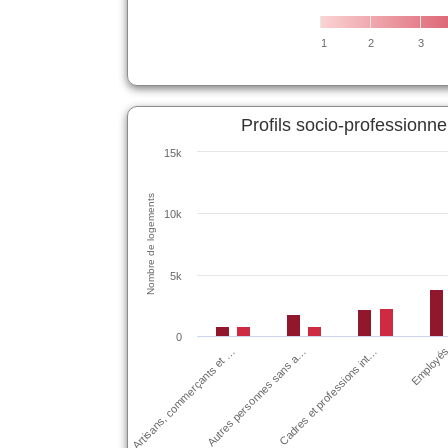
1
2
3
Profils socio-professionne
15k
Nombre de logements
10k
5k
0
Autres personnes sans a…
Cadres et professions int…
Artisans, commerçants et …
Employé