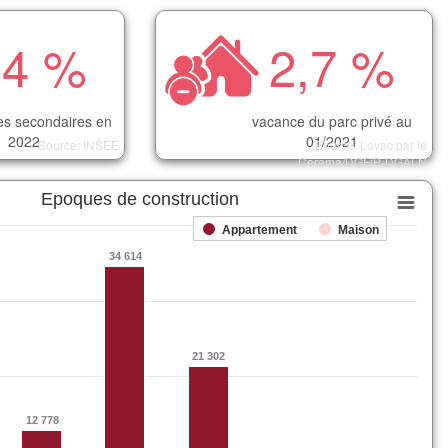
,4 %
2,7 %
s secondaires en
vacance du parc privé au
2022
01/2021
Source: INSEE
Source: Lovac par le
Cerema/DGFiP-DGALN
Epoques de construction
Appartement
Maison
34 614
34 614
21 302
21 302
12 778
12 778