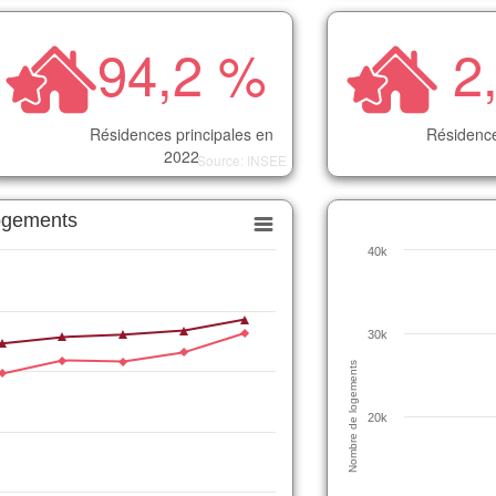
94,2 %
2
Résidences principales en
Résidence
2022
Source: INSEE
logements
40k
30k
Nombre de logements
20k