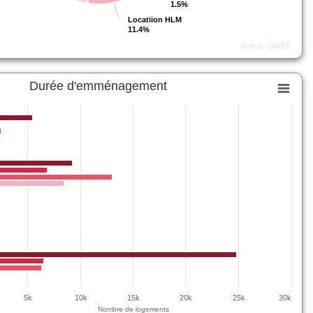
1.5%
1.5%
Locatiion HLM
Locatiion HLM
11.4%
11.4%
Source : INSEE
Durée d'emménagement
5k
10k
15k
20k
25k
30k
Nombre de logements