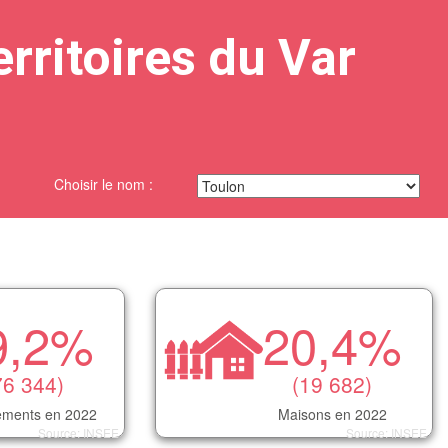
erritoires du Var
Choisir le nom :
9,2%
20,4%
76 344)
(19 682)
ements en 2022
Maisons en 2022
Source: INSEE
Source: INSEE