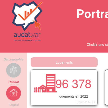
Portra
Choisir une éc
Démographie
Logements
96 378
Habitat
logements en 2022
Source: INSEE
Emploi