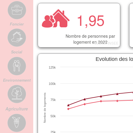
1,95
Foncier
Nombre de personnes par
logement en 2022
Source: INSEE
Social
Evolution des 
125k
Environnement
100k
Nombre de logements
75k
Agriculture
50k
25k